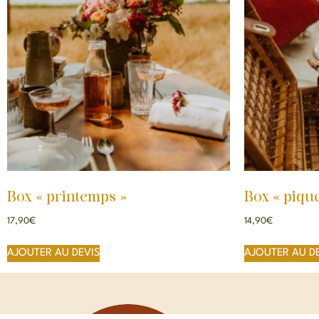
Box « printemps »
Box « piqu
17,90
€
14,90
€
AJOUTER AU DEVIS
AJOUTER AU D